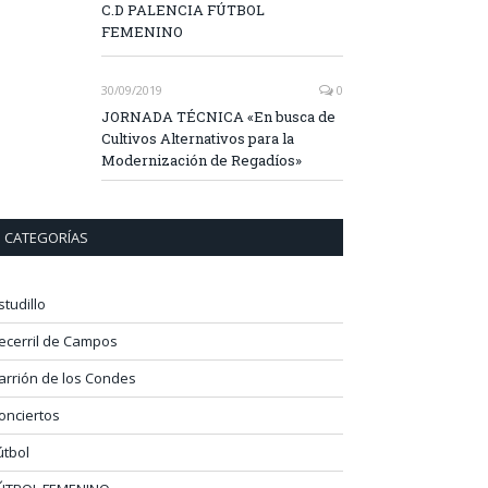
C.D PALENCIA FÚTBOL
FEMENINO
30/09/2019
0
JORNADA TÉCNICA «En busca de
Cultivos Alternativos para la
Modernización de Regadíos»
CATEGORÍAS
studillo
ecerril de Campos
arrión de los Condes
onciertos
útbol