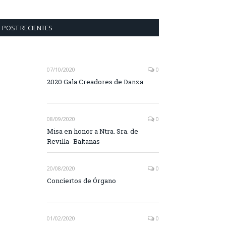
POST RECIENTES
07/10/2020
0
2020 Gala Creadores de Danza
08/09/2020
0
Misa en honor a Ntra. Sra. de
Revilla- Baltanas
20/08/2020
0
Conciertos de Órgano
01/02/2020
0