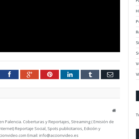
F
H
P
R
S
S
V
tter
Facebook
Google+
Pinterest
LinkedIn
Tumblr
Email
V
Website
T
en Palencia. Coberturas y Reportajes, Streaming ( Emisión de
ternet) Reportaje Social, Spots publicitarios, Edición y
ionvideo.com Email: info@accionvideo.es