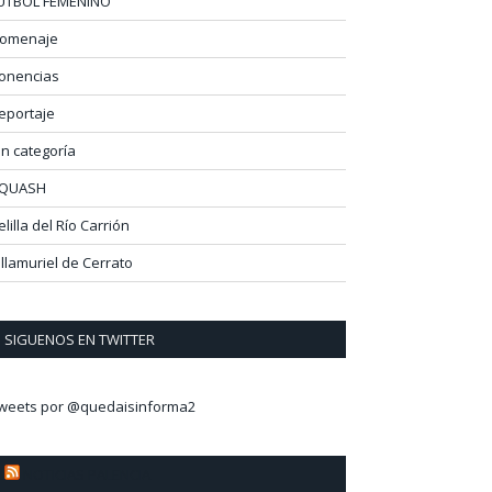
ÚTBOL FEMENINO
omenaje
onencias
eportaje
in categoría
QUASH
elilla del Río Carrión
illamuriel de Cerrato
SIGUENOS EN TWITTER
weets por @quedaisinforma2
NOTICIAS PALENCIA