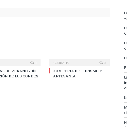
L
«
D
C
U
d
D
0
12/08/2015
0
P
L DE VERANO 2015
XXV FERIA DE TURISMO Y
IÓN DE LOS CONDES
ARTESANÍA
L
i
d
K
M
c
N