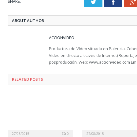
SHARE.
Twitter
Faceboo
ABOUT AUTHOR
ACCIONVIDEO
Productora de Vídeo situada en Palencia. Cober
Vídeo en directo a traves de Internet) Reportaje 
posproducción. Web: www.accionvideo.com Ema
RELATED POSTS
27/08/2015
0
27/08/2015