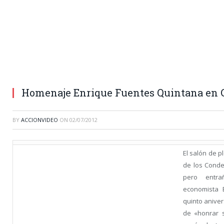
Homenaje Enrique Fuentes Quintana en C
BY
ACCIONVIDEO
ON
02/07/2012
El salón de p
de los Conde
pero entr
economista 
quinto aniver
de «honrar s