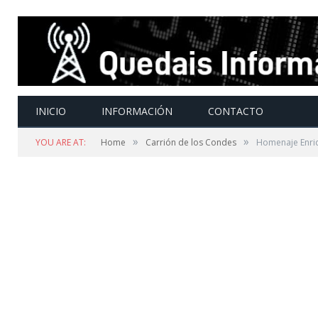
INICIO
INFORMACIÓN
CONTACTO
»
»
YOU ARE AT:
Home
Carrión de los Condes
Homenaje Enriq