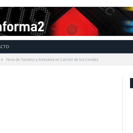
ACTO
»
Feria de Turismo y Artesanía en Carrión de los Condes