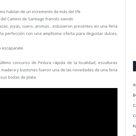
rismo hablan de un incremento de más del 5%
s del Camino de Santiago francés siendo
icas, joyas, cuero, aromas…estuvieron presentes en una feria
la perfección con una amplísima oferta para degustar dulces,
o escaparate.
último concurso de Pintura rápida de la localidad, esculturas
en madera y bastones fueron una de las novedades de una feria
 sus bodas de plata.
A
B
C
C
F