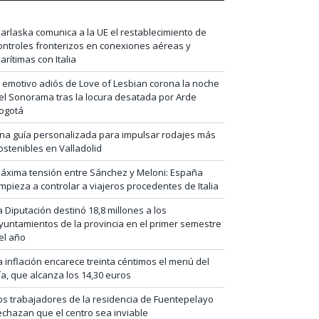
arlaska comunica a la UE el restablecimiento de
ontroles fronterizos en conexiones aéreas y
arítimas con Italia
l emotivo adiós de Love of Lesbian corona la noche
el Sonorama tras la locura desatada por Arde
ogotá
na guía personalizada para impulsar rodajes más
ostenibles en Valladolid
áxima tensión entre Sánchez y Meloni: España
mpieza a controlar a viajeros procedentes de Italia
a Diputación destinó 18,8 millones a los
yuntamientos de la provincia en el primer semestre
el año
a inflación encarece treinta céntimos el menú del
ía, que alcanza los 14,30 euros
os trabajadores de la residencia de Fuentepelayo
echazan que el centro sea inviable