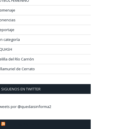
ÚTBOL FEMENINO
omenaje
onencias
eportaje
in categoría
QUASH
elilla del Río Carrión
illamuriel de Cerrato
SIGUENOS EN TWITTER
weets por @quedaisinforma2
NOTICIAS PALENCIA