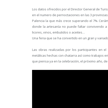
Los datos ofrecidos por el Director General de Tu
en el numero de pernoctaciones en las 3 provincia
Palencia la que más crece superando el 7%. Cerám
donde la artesanía no puede faltar convivendo a 
licores, vinos, embutidos o aceites…
Una feria que se ha convertido en un gran y variad
Las obras realizadas por los participantes en el 
metálicas hechas con chatarra así como trabajos 
que piensa ya en la celebración, el próximo año, de