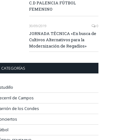
C.D PALENCIA FÚTBOL
FEMENINO
30/09/2019
0
JORNADA TÉCNICA «En busca de
Cultivos Alternativos para la
Modernización de Regadíos»
CATEGORÍAS
studillo
ecerril de Campos
arrión de los Condes
onciertos
útbol