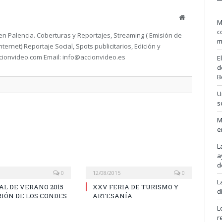
Website
M
c
en Palencia. Coberturas y Reportajes, Streaming ( Emisión de
m
ternet) Reportaje Social, Spots publicitarios, Edición y
ionvideo.com Email: info@accionvideo.es
E
d
B
U
s
M
e
L
a
d
0
12/08/2015
0
L
L DE VERANO 2015
XXV FERIA DE TURISMO Y
d
IÓN DE LOS CONDES
ARTESANÍA
L
r