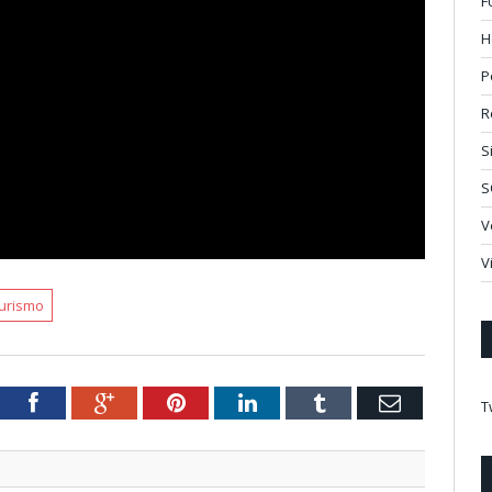
F
H
P
R
S
S
V
V
turismo
tter
Facebook
Google+
Pinterest
LinkedIn
Tumblr
Email
T