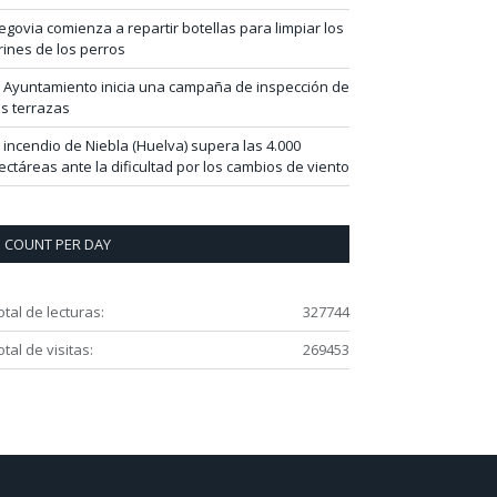
egovia comienza a repartir botellas para limpiar los
rines de los perros
l Ayuntamiento inicia una campaña de inspección de
as terrazas
l incendio de Niebla (Huelva) supera las 4.000
ectáreas ante la dificultad por los cambios de viento
COUNT PER DAY
otal de lecturas:
327744
otal de visitas:
269453