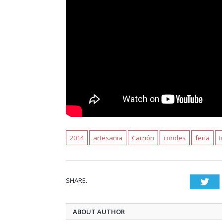
2014
artesania
Carrión
condes
feria
SHARE.
Twi
ABOUT AUTHOR