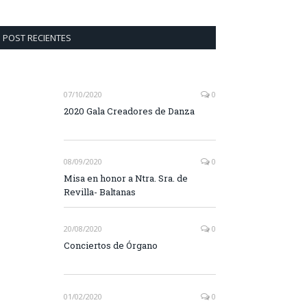
POST RECIENTES
07/10/2020
0
2020 Gala Creadores de Danza
08/09/2020
0
Misa en honor a Ntra. Sra. de
Revilla- Baltanas
20/08/2020
0
Conciertos de Órgano
01/02/2020
0