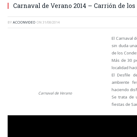
Carnaval de Verano 2014 – Carrión de los
BY
ACCIONVIDEO
ON
31/08/2014
El Carnaval d
sin duda una
de los Conde
Más de 30 peñ
localidad ha
El Desfile 
ambiente fe
haciendo disf
Carnaval de Verano
Se trata de 
fiestas de Sa