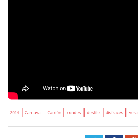
2014
Carnaval
Carrión
condes
desfile
disfraces
ver