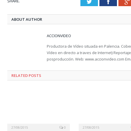
SHARE.
Twitter
Faceboo
ABOUT AUTHOR
ACCIONVIDEO
Productora de Vídeo situada en Palencia. Cober
Vídeo en directo a traves de Internet) Reportaje 
posproducción. Web: www.accionvideo.com Ema
RELATED POSTS
27/08/2015
0
27/08/2015