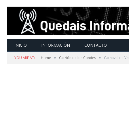
INICIO
INFORMACIÓN
CONTACTO
»
»
YOU ARE AT:
Home
Carrión de los Condes
Carnaval de Ve