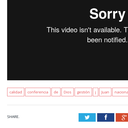
calidad
conferencia
de
Dios
gestión
j
Juan
naciona
SHARE.
Twitter
Faceboo