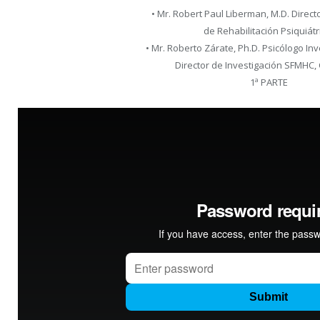
• Mr. Robert Paul Liberman, M.D. Direc
de Rehabilitación Psiquiátr
• Mr. Roberto Zárate, Ph.D. Psicólogo Inv
Director de Investigación SFMHC, C
1ª PARTE