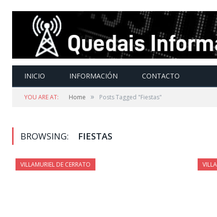
INICIO
INFORMACIÓN
CONTACTO
»
YOU ARE AT:
Home
Posts Tagged "Fiestas"
BROWSING:
FIESTAS
VILLAMURIEL DE CERRATO
VILL