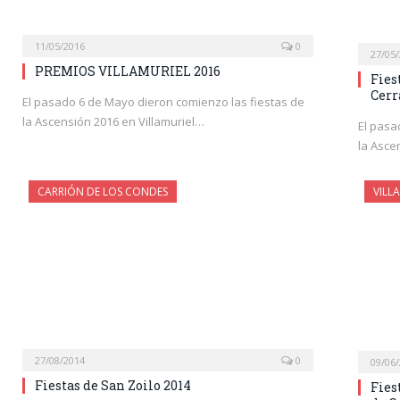
11/05/2016
0
27/05
PREMIOS VILLAMURIEL 2016
Fies
Cerr
El pasado 6 de Mayo dieron comienzo las fiestas de
la Ascensión 2016 en Villamuriel…
El pasa
la Asce
CARRIÓN DE LOS CONDES
VILL
27/08/2014
0
09/06
Fiestas de San Zoilo 2014
Fies