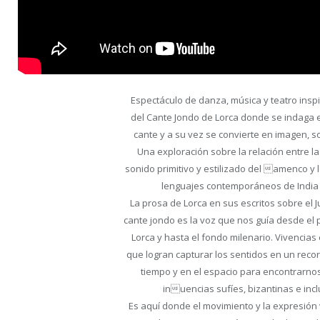
Espectáculo de danza, música y teatro ins
del Cante Jondo de Lorca donde se indaga e
cante y a su vez se convierte en imagen, s
Una exploración sobre la relación entre la
sonido primitivo y estilizado del amenco y 
lenguajes contemporáneos de India 
La prosa de Lorca en sus escritos sobre el 
cante jondo es la voz que nos guía desde el 
Lorca y hasta el fondo milenario. Vivencias
que logran capturar los sentidos en un recor
tiempo y en el espacio para encontrarno
inuencias sufíes, bizantinas e inc
Es aquí donde el movimiento y la expresión 