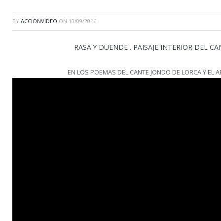
BY
ACCIONVIDEO
ON
13/09/2016
RASA Y DUENDE . PAISAJE INTERIOR DEL C
EN LOS POEMAS DEL CANTE JONDO DE LORCA Y EL AR