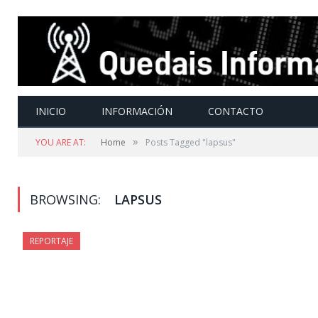
INICIO
INFORMACIÓN
CONTACTO
»
YOU ARE AT:
Home
Posts Tagged "lapsus"
BROWSING:
LAPSUS
REPORTAJE