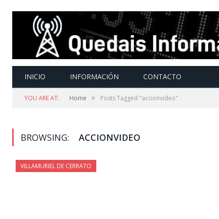
INICIO
INFORMACIÓN
CONTACTO
»
YOU ARE AT:
Home
Posts Tagged "accionvideo"
BROWSING:
ACCIONVIDEO
VILLAMURIEL DE CERRATO