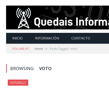
INICIO
INFORMACIÓN
CONTACTO
»
YOU ARE AT:
Home
Posts Tagged "voto"
BROWSING:
VOTO
ASTUDILLO