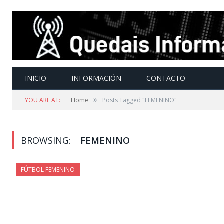
INICIO
INFORMACIÓN
CONTACTO
»
YOU ARE AT:
Home
Posts Tagged "FEMENINO"
BROWSING:
FEMENINO
FÚTBOL FEMENINO