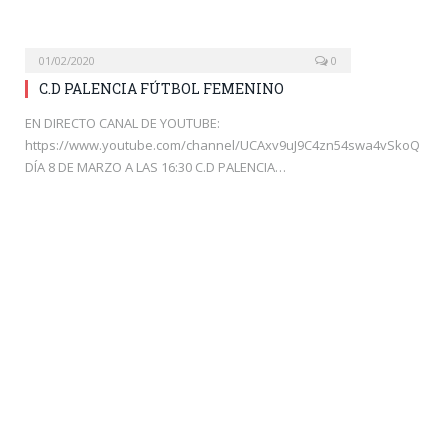
01/02/2020
0
C.D PALENCIA FÚTBOL FEMENINO
EN DIRECTO CANAL DE YOUTUBE:
https://www.youtube.com/channel/UCAxv9uJ9C4zn54swa4vSkoQ
DÍA 8 DE MARZO A LAS 16:30 C.D PALENCIA…