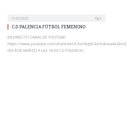
01/02/2020
0
C.D PALENCIA FÚTBOL FEMENINO
EN DIRECTO CANAL DE YOUTUBE:
https://www.youtube.com/channel/UCAxv9uJ9C4zn54swa4vSkoQ
DÍA 8 DE MARZO A LAS 16:30 C.D PALENCIA…