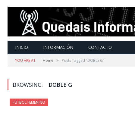
INICIO
INFORMACIÓN
CONTACTO
»
YOU ARE AT:
Home
Posts Tagged "DOBLE G"
BROWSING:
DOBLE G
FÚTBOL FEMENINO