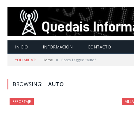
INICIO
INFORMACIÓN
CONTACTO
»
YOU ARE AT:
Home
Posts Tagged "auto"
BROWSING:
AUTO
REPORTAJE
VILL