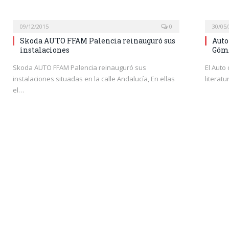
09/12/2015
0
30/05
Skoda AUTO FFAM Palencia reinauguró sus
Auto
instalaciones
Góme
Skoda AUTO FFAM Palencia reinauguró sus
El Auto
instalaciones situadas en la calle Andalucía, En ellas
literat
el…