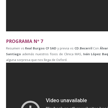
PROGRAMA Nº 7
Resumen vs
Real Burgos CF SAD
y previa vs
CD.Becerril
Con
Álva
Santiago
además nuestros fisios de Clinica MAS,
Iván López Ba
alguna sorpresa que nos llega de Oxford.