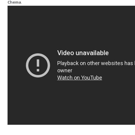
Chema
.