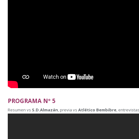
PROGRAMA Nº 5
Resumen vs
S.D.Almazán
, previa vs
Atlético Bembibre
, entrevista