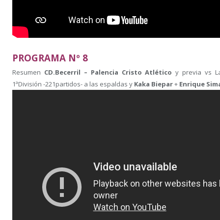
PROGRAMA Nº 8
Resumen
CD.Becerril – Palencia Cristo Atlético
y previa vs 
1ªDivisión -221partidos- a las espaldas y
Kaka Biepar
+
Enrique Sim