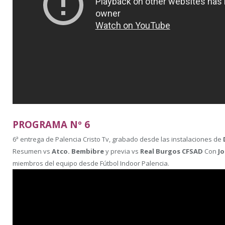
PROGRAMA Nº 6
6ª entrega de Palencia Cristo Tv, grabado desde las instalaciones de
Resumen vs
Atco. Bembibre
​y previa vs
Real Burgos CFSAD
Con
Jo
miembros del equipo desde Fútbol Indoor Palencia​.