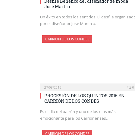
Desfile Benéfico del diseñador de moda
José Martín
Un éxito en todos los sentidos. El desfile organizad
por el diseñador José Martín a…
CARRIÓN DE LOS CONDES
27/08/2015
0
PROCESIÓN DE LOS QUINTOS 2015 EN
CARRIÓN DE LOS CONDES
Es el día del patrón y uno de los días más
emocionante para los Carrionenses…
CARRIÓN DE LOS CONDES