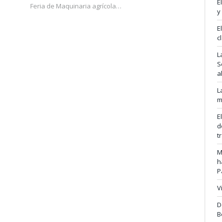
E
Feria de Maquinaria agrícola…
y
E
c
L
S
a
L
m
E
d
t
M
h
P
V
D
B