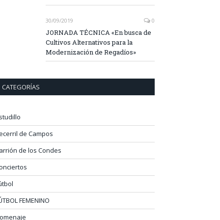
30/09/2019
0
JORNADA TÉCNICA «En busca de
Cultivos Alternativos para la
Modernización de Regadíos»
CATEGORÍAS
studillo
ecerril de Campos
arrión de los Condes
onciertos
útbol
ÚTBOL FEMENINO
omenaje