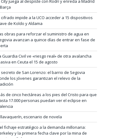
l City juega al despiste con Rodri y enreda a Madrid
 Barça
l cifrado impide a la UCO acceder a 15 dispositivos
lave de Koldo y Aldama
as obras para reforzar el suministro de agua en
egovia avanzan a quince días de entrar en fase de
lerta
a Guardia Civil ve «riesgo real» de otra avalancha
asiva en Ceuta el 15 de agosto
l secreto de San Lorenzo: el barrio de Segovia
onde los jóvenes garantizan el relevo de la
radición
ás de cinco hectáreas a los pies del Cristo para que
asta 17.000 personas puedan ver el eclipse en
alencia
illavaquerín, escenario de novela
el fichaje estratégico a la demanda millonaria:
erkeley y la primera fecha clave por la mina de