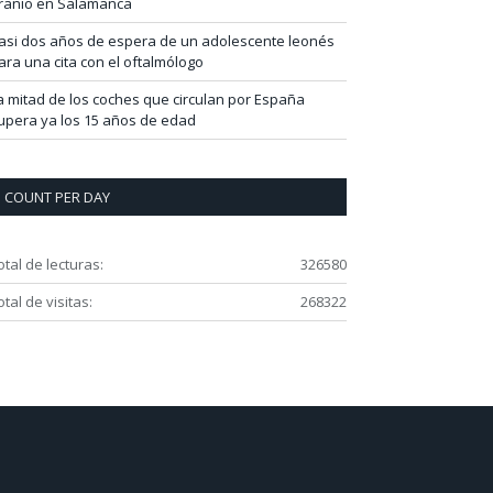
ranio en Salamanca
asi dos años de espera de un adolescente leonés
ara una cita con el oftalmólogo
a mitad de los coches que circulan por España
upera ya los 15 años de edad
COUNT PER DAY
otal de lecturas:
326580
otal de visitas:
268322