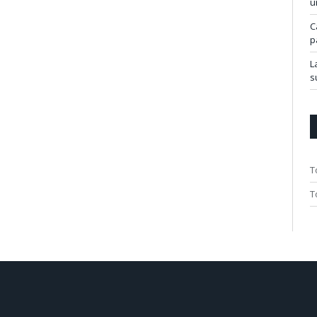
u
C
p
L
s
T
T