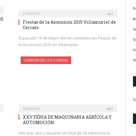
P
27/05/2015
0
R
15
Fiestas de la Ascensión 2015 Villamuriel de
Cerrato
S
El pasado 15 de Mayo dieron comienzo las fiestas de
S
la Ascensión 2015 en Villamuriel…
V
V
CARRIÓN DE LOS CONDES
T
30/04/2015
0
XXV FERIA DE MAQUINARIA AGRÍCOLA Y
AUTOMOCIÓN
Año tras año y durante un total de 26 ediciones la