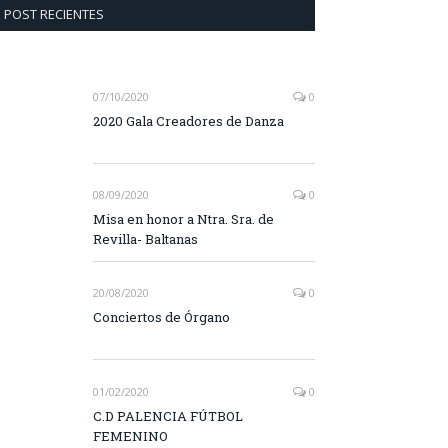
POST RECIENTES
07/10/2020
0
2020 Gala Creadores de Danza
08/09/2020
0
Misa en honor a Ntra. Sra. de
Revilla- Baltanas
20/08/2020
0
Conciertos de Órgano
01/02/2020
0
C.D PALENCIA FÚTBOL
FEMENINO