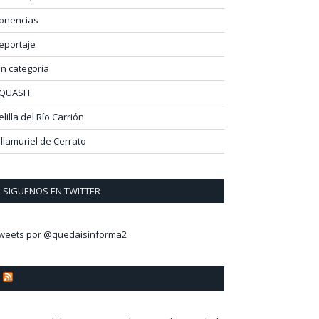
onencias
eportaje
in categoría
QUASH
elilla del Río Carrión
illamuriel de Cerrato
SIGUENOS EN TWITTER
weets por @quedaisinforma2
NOTICIAS PALENCIA