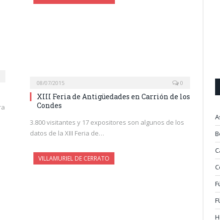
08/07/2015
0
XIII Feria de Antigüedades en Carrión de los
Condes
ra
A
3.800 visitantes y 17 expositores son algunos de los
datos de la XIII Feria de…
B
C
VILLAMURIEL DE CERRATO
C
F
F
H